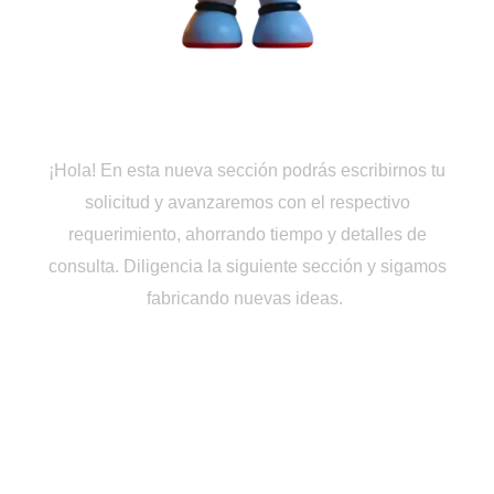
Cotiza en Línea
¡Hola! En esta nueva sección podrás escribirnos tu
solicitud y avanzaremos con el respectivo
requerimiento, ahorrando tiempo y detalles de
consulta. Diligencia la siguiente sección y sigamos
fabricando nuevas ideas.