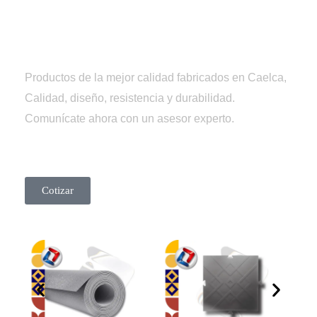
Tienda
Caelca
Productos de la mejor calidad fabricados en Caelca,
Calidad, diseño, resistencia y durabilidad.
Comunícate ahora con un asesor experto.
Cotizar