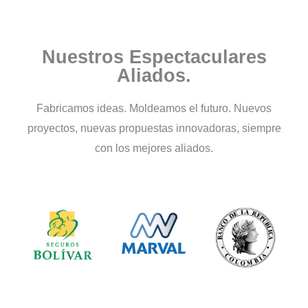
Fabricación Piezas en
Caucho
Nuestros Espectaculares
Aliados.
Seleccionamos compuestos elastoméricos
óptimos según su aplicación, fluido de
contacto, rango de temperatura y normativa
Fabricamos ideas. Moldeamos el futuro. Nuevos
aplicable.
proyectos, nuevas propuestas innovadoras, siempre
con los mejores aliados.
Conoce Más...