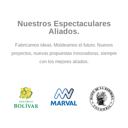
Fabricación Piezas en
Caucho
Nuestros Espectaculares
Aliados.
Seleccionamos compuestos elastoméricos
óptimos según su aplicación, fluido de
contacto, rango de temperatura y normativa
Fabricamos ideas. Moldeamos el futuro. Nuevos
aplicable.
proyectos, nuevas propuestas innovadoras, siempre
con los mejores aliados.
Conoce Más...