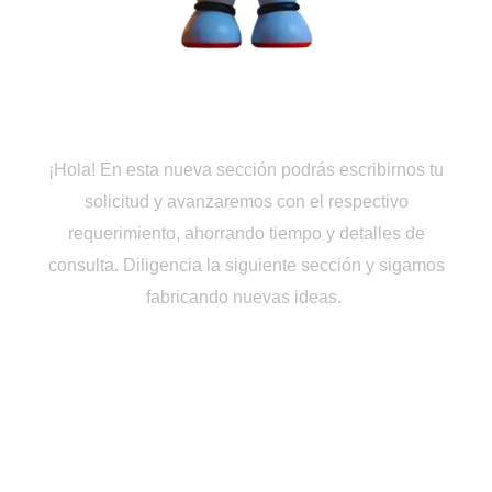
Cotiza en Línea
¡Hola! En esta nueva sección podrás escribirnos tu
solicitud y avanzaremos con el respectivo
requerimiento, ahorrando tiempo y detalles de
consulta. Diligencia la siguiente sección y sigamos
fabricando nuevas ideas.