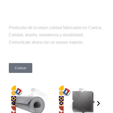
Tienda
Caelca
Productos de la mejor calidad fabricados en Caelca,
Calidad, diseño, resistencia y durabilidad.
Comunícate ahora con un asesor experto.
Cotizar