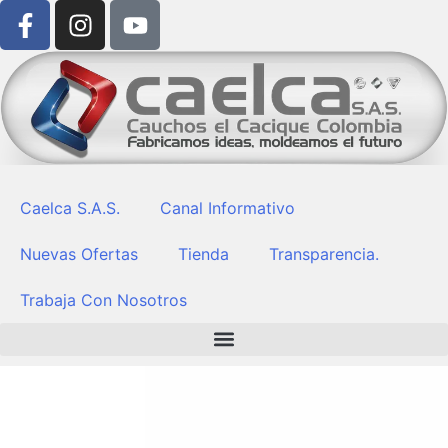
F
I
Y
Saltar
a
n
o
al
c
s
u
contenido
e
t
t
b
a
u
o
g
b
o
r
e
k
a
-
m
Caelca S.A.S.
Canal Informativo
f
Nuevas Ofertas
Tienda
Transparencia.
Trabaja Con Nosotros