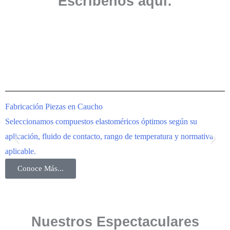
Escríbenos aquí:
Fabricación Piezas en Caucho
I
Seleccionamos compuestos elastoméricos óptimos según su
F
aplicación, fluido de contacto, rango de temperatura y normativa
i
aplicable.
i
Conoce Más...
Nuestros Espectaculares