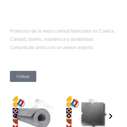
Tienda
Caelca
Productos de la mejor calidad fabricados en Caelca,
Calidad, diseño, resistencia y durabilidad.
Comunícate ahora con un asesor experto.
Cotizar