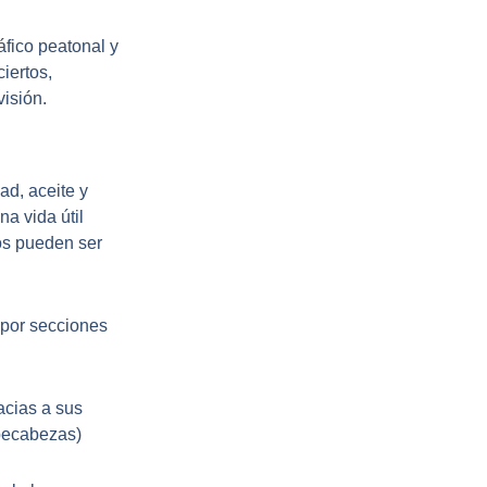
áfico peatonal y
iertos,
visión.
ad, aceite y
na vida útil
os pueden ser
 por secciones
acias a sus
pecabezas)