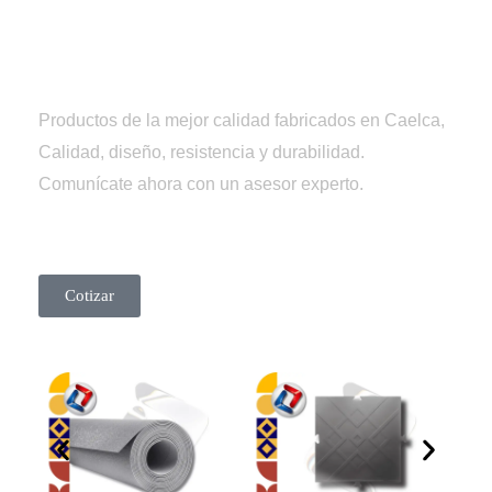
Tienda
Caelca
Productos de la mejor calidad fabricados en Caelca,
Calidad, diseño, resistencia y durabilidad.
Comunícate ahora con un asesor experto.
Cotizar