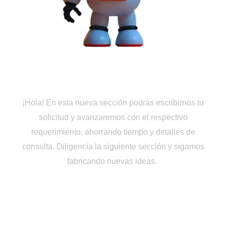
Cotiza en Línea
¡Hola! En esta nueva sección podrás escribirnos tu
solicitud y avanzaremos con el respectivo
requerimiento, ahorrando tiempo y detalles de
consulta. Diligencia la siguiente sección y sigamos
fabricando nuevas ideas.