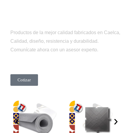
Tienda
Caelca
Productos de la mejor calidad fabricados en Caelca,
Calidad, diseño, resistencia y durabilidad.
Comunícate ahora con un asesor experto.
Cotizar