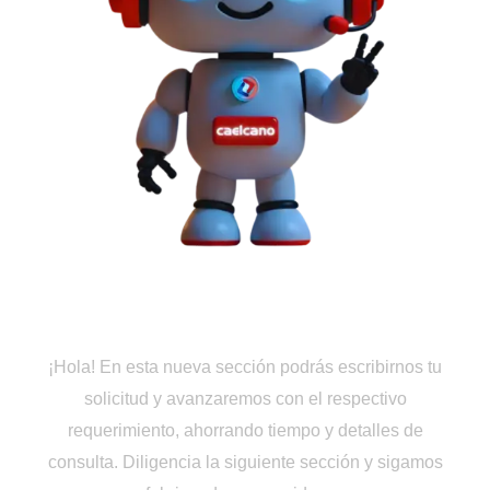
Cotiza en Línea
¡Hola! En esta nueva sección podrás escribirnos tu
solicitud y avanzaremos con el respectivo
requerimiento, ahorrando tiempo y detalles de
consulta. Diligencia la siguiente sección y sigamos