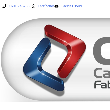
+601 7462335
Escríbenos
Caelca Cloud