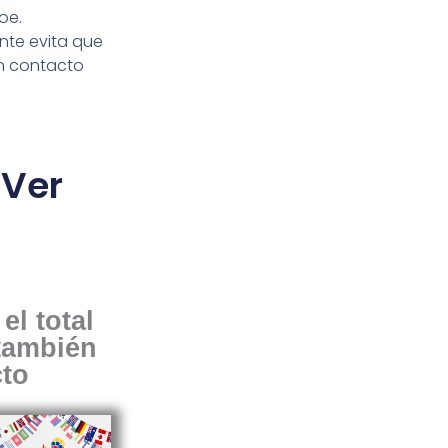
roe.
nte evita que
n contacto
 Ver
el total
 también
cto