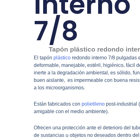
interno
7/8
Tapón plástico redondo inter
El tapón
plástico
redondo interno 7/8 pulgadas e
deformable, manejable, estéril, higiénico, fácil d
inerte a la degradación ambiental, es sólido, f
buen aislante, es impermeable con buena resist
a los microorganismos.
Están fabricados con
polietileno
post-industrial 
amigable con el medio ambiente).
Ofrecen una protección ante el deterioro del tubo 
de sustancias u objetos no deseados dentro de