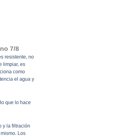
no 7/8
s resistente, no
e limpiar, es
unciona como
encia el agua y
(lo que lo hace
y la filtración
l mismo. Los