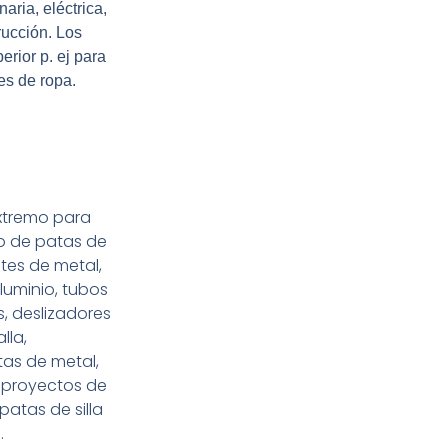
aria, eléctrica,
rucción. Los
rior p. ej para
es de ropa.
extremo para
o de patas de
etes de metal,
luminio, tubos
, deslizadores
lla,
tas de metal,
 proyectos de
patas de silla
.