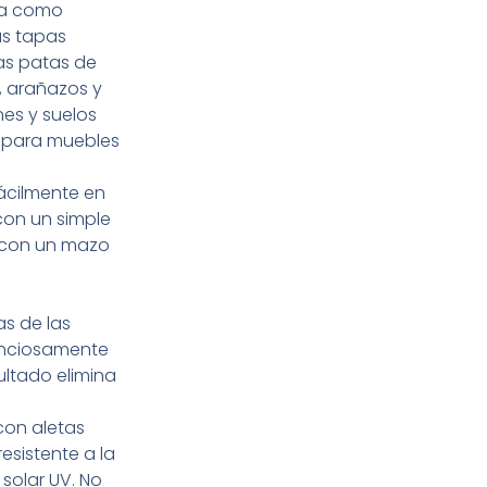
iza como
as tapas
as patas de
, arañazos y
es y suelos
s para muebles
fácilmente en
con un simple
 con un mazo
as de las
lenciosamente
ultado elimina
con aletas
resistente a la
solar UV. No