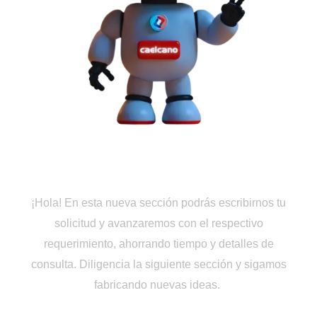
Cotiza en Línea
¡Hola! En esta nueva sección podrás escribirnos tu
solicitud y avanzaremos con el respectivo
requerimiento, ahorrando tiempo y detalles de
consulta. Diligencia la siguiente sección y sigamos
fabricando nuevas ideas.