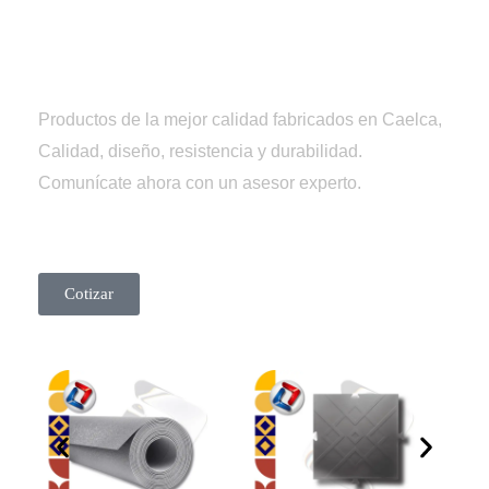
Tienda
Caelca
Productos de la mejor calidad fabricados en Caelca,
Calidad, diseño, resistencia y durabilidad.
Comunícate ahora con un asesor experto.
Cotizar