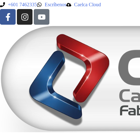
+601 7462335
Escríbenos
Caelca Cloud