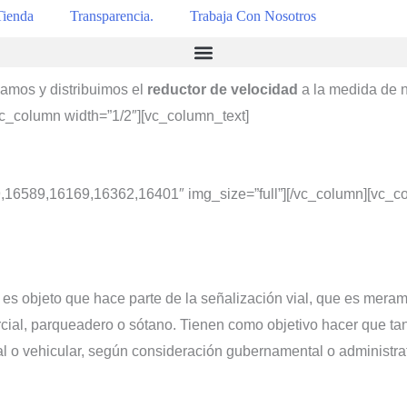
Tienda
Transparencia.
Trabaja Con Nosotros
camos y distribuimos el
reductor de velocidad
a la medida de n
vc_column width=”1/2″][vc_column_text]
9,16589,16169,16362,16401″ img_size=”full”][/vc_column][vc_co
d
es objeto que hace parte de la señalización vial, que es meram
ercial, parqueadero o sótano. Tienen como objetivo hacer que 
nal o vehicular, según consideración gubernamental o administr