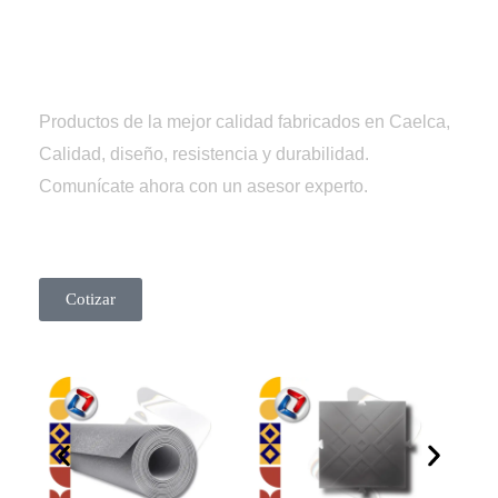
Tienda
Caelca
Productos de la mejor calidad fabricados en Caelca,
Calidad, diseño, resistencia y durabilidad.
Comunícate ahora con un asesor experto.
Cotizar