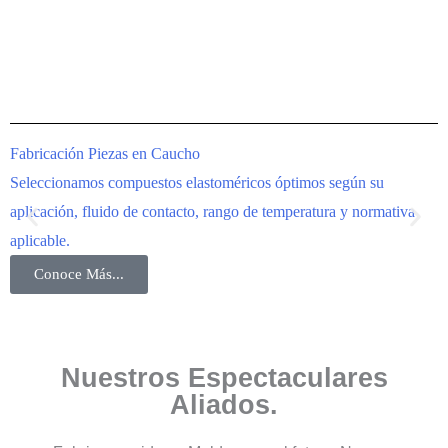
Fabricación Piezas en Caucho
I
Seleccionamos compuestos elastoméricos óptimos según su
F
aplicación, fluido de contacto, rango de temperatura y normativa
i
aplicable.
i
Conoce Más...
Nuestros Espectaculares
Aliados.