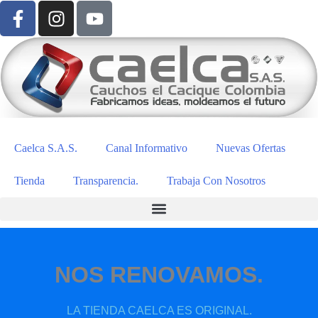
Caelca S.A.S.
Canal Informativo
Nuevas Ofertas
Tienda
Transparencia.
Trabaja Con Nosotros
NOS RENOVAMOS.
LA TIENDA CAELCA ES ORIGINAL.