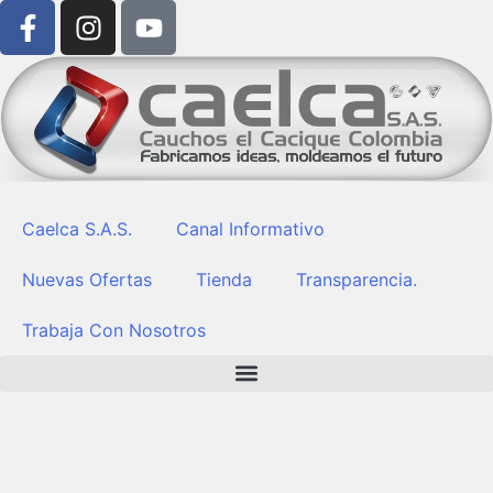
F
I
Y
Saltar
a
n
o
al
c
s
u
contenido
e
t
t
b
a
u
o
g
b
o
r
e
k
a
-
m
Caelca S.A.S.
Canal Informativo
f
Nuevas Ofertas
Tienda
Transparencia.
Trabaja Con Nosotros