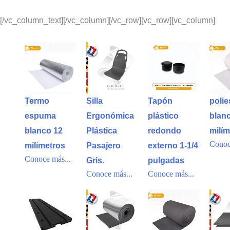
[/vc_column_text][/vc_column][/vc_row][vc_row][vc_column]
Termo
Silla
Tapón
polie
espuma
Ergonómica
plástico
blan
blanco 12
Plástica
redondo
milím
Conoc
milímetros
Pasajero
externo 1-1/4
Conoce más...
Gris.
pulgadas
Conoce más...
Conoce más...