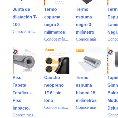
Junta de
Termo
Termo
Term
dilatación T-
espuma
espuma
Espu
100
negro 8
negro 3
Lámi
Conoce más...
milímetros
milímetro
Negr
Conoce más...
Conoce más...
Conoc
Piso –
Caucho
Termo
Tape
Tapete
neopreno
espuma
Gimna
Teraflex –
1/16″ sin
blanco 15
Bald
Piso
lona
milímetros
Modu
Conoce más...
Conoce más...
Impacto.
Delu
Conoce más...
Conoc