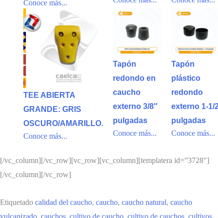
Conoce más...
Tapón
Tapón
redondo en
plástico
caucho
redondo
TEE ABIERTA
externo 3/8″
externo 1-1/
GRANDE: GRIS
pulgadas
pulgadas
OSCURO/AMARILLO.
Conoce más...
Conoce más...
Conoce más...
[/vc_column][/vc_row][vc_row][vc_column][templatera id=”3728″]
[/vc_column][/vc_row]
Etiquetado
calidad del caucho
,
caucho
,
caucho natural
,
caucho
vulcanizado
,
cauchos
,
cultivo de caucho
,
cultivo de cauchos
,
cultivos