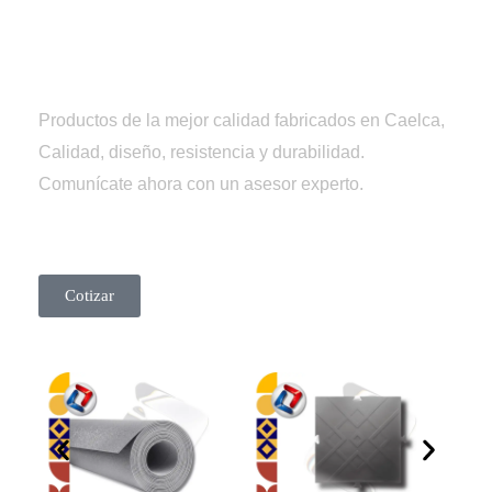
Tienda
Caelca
Productos de la mejor calidad fabricados en Caelca,
Calidad, diseño, resistencia y durabilidad.
Comunícate ahora con un asesor experto.
Cotizar