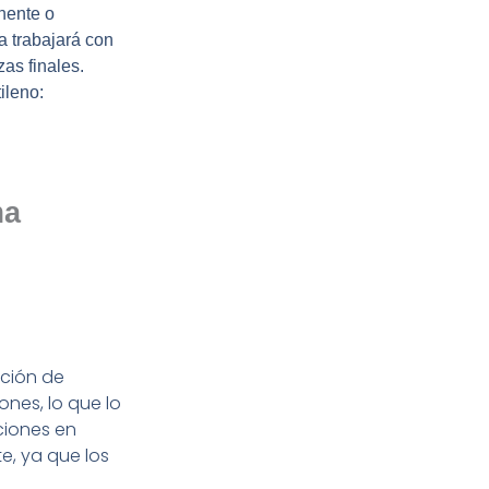
nente o
a trabajará con
zas finales.
ileno:
ma
ción de
nes, lo que lo
ciones en
e, ya que los