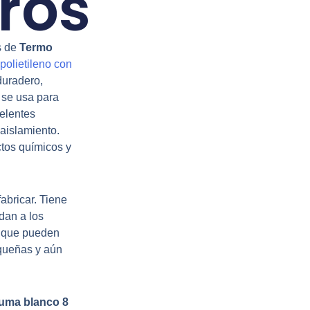
ros
s de
Termo
olietileno con
duradero,
 se usa para
elentes
aislamiento.
ctos químicos y
abricar. Tiene
dan a los
a que pueden
queñas y aún
uma blanco 8