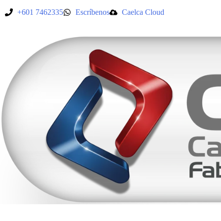
+601 7462335
Escríbenos
Caelca Cloud