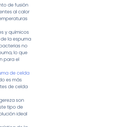
nto de fusión
entes al calor
temperaturas
tes y químicos
s de la espuma
 bacterias no
puma, lo que
n para el
puma de celda
udo es más
rtes de celda
ligereza son
ste tipo de
olución ideal