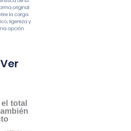
erística de la
orma original
ire la carga.
co, ligereza y
 una opción
 Ver
el total
 también
cto