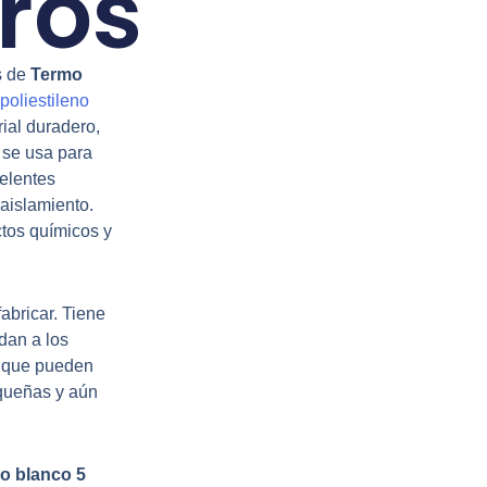
ros
s de
Termo
oliestileno
ial duradero,
 se usa para
elentes
aislamiento.
ctos químicos y
abricar. Tiene
dan a los
a que pueden
queñas y aún
no blanco 5