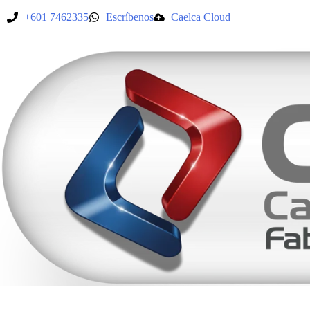
+601 7462335
Escríbenos
Caelca Cloud