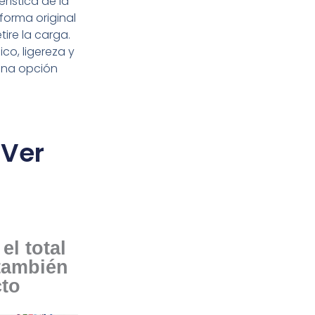
erística de la
forma original
ire la carga.
co, ligereza y
 una opción
 Ver
el total
 también
cto