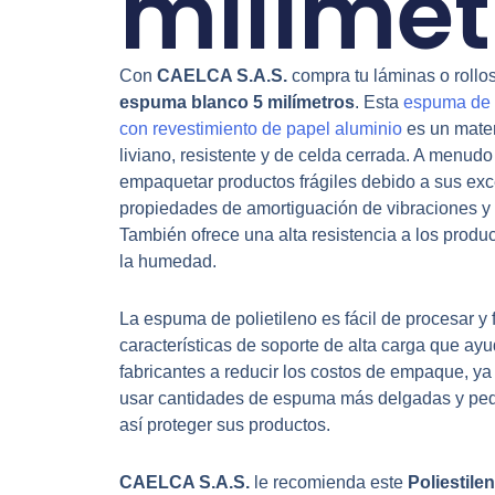
milímet
Con
CAELCA S.A.S.
compra tu láminas o rollo
espuma blanco 5 milímetros
. Esta
espuma de p
con revestimiento de papel aluminio
es un mater
liviano, resistente y de celda cerrada. A menudo
empaquetar productos frágiles debido a sus exc
propiedades de amortiguación de vibraciones y 
También ofrece una alta resistencia a los produ
la humedad.
La espuma de polietileno es fácil de procesar y f
características de soporte de alta carga que ayu
fabricantes a reducir los costos de empaque, y
usar cantidades de espuma más delgadas y pe
así proteger sus productos.
CAELCA S.A.S.
le recomienda este
Poliestile