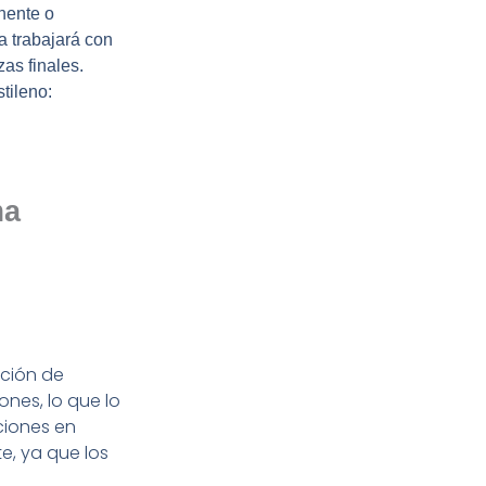
nente o
a trabajará con
zas finales.
tileno:
ma
ción de
nes, lo que lo
ciones en
e, ya que los