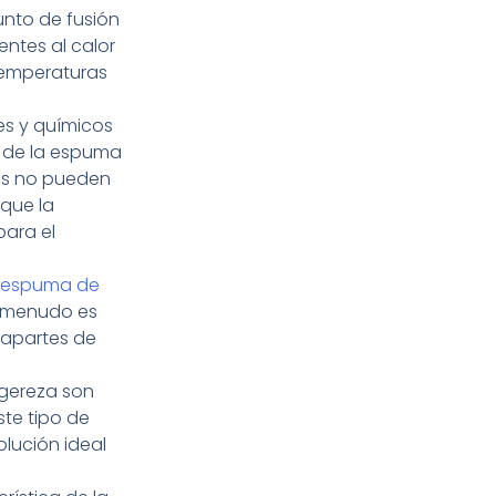
unto de fusión
entes al calor
temperaturas
tes y químicos
s de la espuma
ias no pueden
 que la
para el
 espuma de
a menudo es
rapartes de
ligereza son
ste tipo de
olución ideal