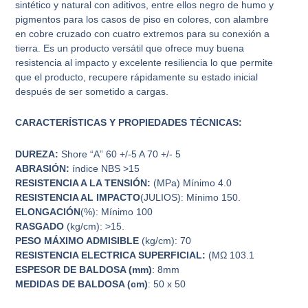
sintético y natural con aditivos, entre ellos negro de humo y
pigmentos para los casos de piso en colores, con alambre
en cobre cruzado con cuatro extremos para su conexión a
tierra. Es un producto versátil que ofrece muy buena
resistencia al impacto y excelente resiliencia lo que permite
que el producto, recupere rápidamente su estado inicial
después de ser sometido a cargas.
CARACTERÍSTICAS Y PROPIEDADES TÉCNICAS:
DUREZA:
Shore “A” 60 +/-5 A 70 +/- 5
ABRASIÓN:
índice NBS >15
RESISTENCIA A LA TENSIÓN:
(MPa) Mínimo 4.0
RESISTENCIA AL IMPACTO
(JULIOS): Mínimo 150.
ELONGACIÓN
(%): Mínimo 100
RASGADO
(kg/cm): >15.
PESO MÁXIMO ADMISIBLE
(kg/cm): 70
RESISTENCIA ELECTRICA SUPERFICIAL:
(MΩ 103.1
ESPESOR DE BALDOSA (mm)
: 8mm
MEDIDAS DE BALDOSA (cm)
: 50 x 50