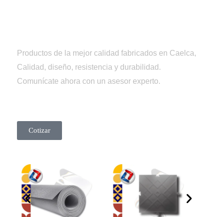
Tienda
Caelca
Productos de la mejor calidad fabricados en Caelca,
Calidad, diseño, resistencia y durabilidad.
Comunícate ahora con un asesor experto.
Cotizar