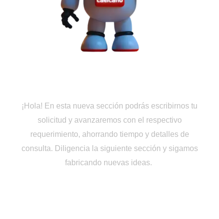
Cotiza en Línea
¡Hola! En esta nueva sección podrás escribirnos tu
solicitud y avanzaremos con el respectivo
requerimiento, ahorrando tiempo y detalles de
consulta. Diligencia la siguiente sección y sigamos
fabricando nuevas ideas.